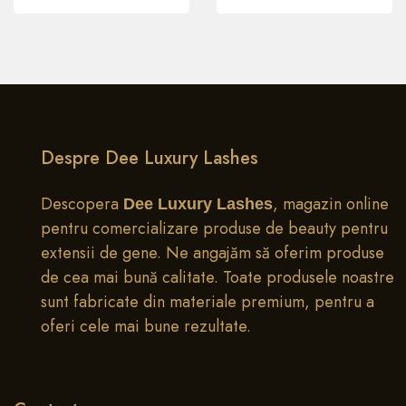
0
Acasa
Magazin
Cauta
Favor
Despre Dee Luxury Lashes
Descopera
, magazin online
Dee Luxury Lashes
pentru comercializare produse de beauty pentru
extensii de gene. Ne angajăm să oferim produse
de cea mai bună calitate. Toate produsele noastre
sunt fabricate din materiale premium, pentru a
oferi cele mai bune rezultate.