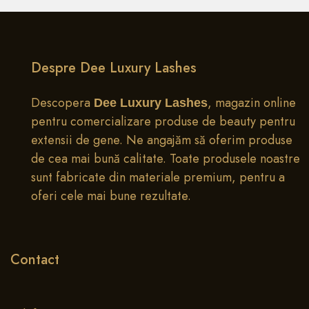
0
Acasa
Magazin
Cauta
Favor
Despre Dee Luxury Lashes
Descopera
, magazin online
Dee Luxury Lashes
pentru comercializare produse de beauty pentru
extensii de gene. Ne angajăm să oferim produse
de cea mai bună calitate. Toate produsele noastre
sunt fabricate din materiale premium, pentru a
oferi cele mai bune rezultate.
Contact