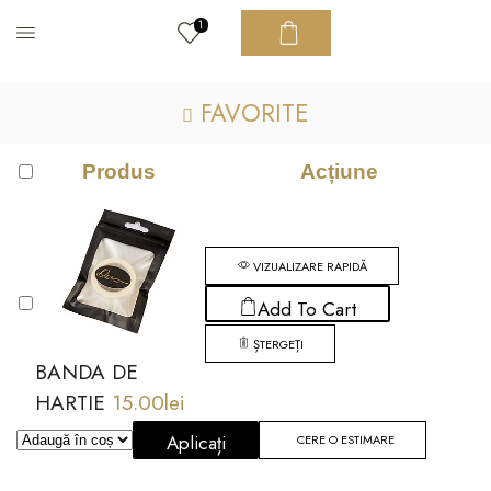
1
FAVORITE
Produs
Acțiune
VIZUALIZARE RAPIDĂ
Add To Cart
ȘTERGEȚI
BANDA DE
HARTIE
15.00
lei
Aplicați
CERE O ESTIMARE