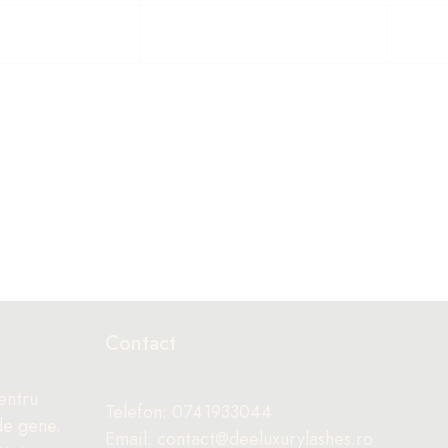
Contact
entru
Telefon: 0741933044
de gene.
Email: contact@deeluxurylashes.ro