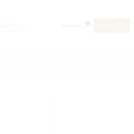
0
tentifica-te
Favorite
0.00
lei