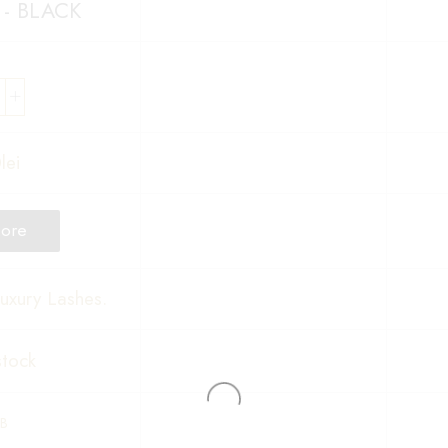
 - BLACK
0
lei
ore
uxury Lashes.
stock
B