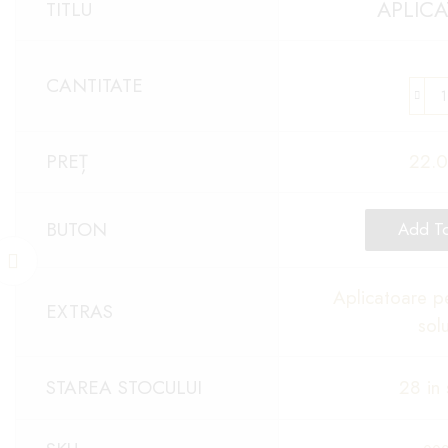
APLIC
TITLU
CANTITATE
PREȚ
22.
BUTON
Add To
Aplicatoare pe
EXTRAS
solu
STAREA STOCULUI
28 in 