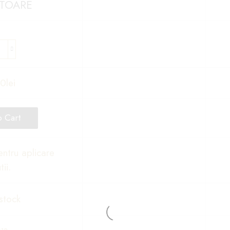
ATOARE
00
lei
 Cart
ntru aplicare
tii.
stock