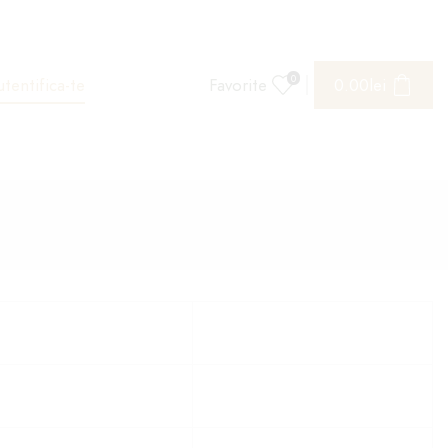
0
tentifica-te
Favorite
0.00
lei